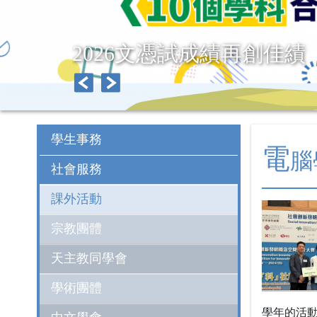
2026文憑試成績再創佳績
學生事務
電
腦
社會服務
課外活動
宗教團體
天主教同學會
學術團體
學年的活