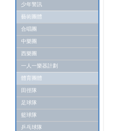
少年警訊
藝術團體
合唱團
中樂團
西樂團
一人一樂器計劃
體育團體
田徑隊
足球隊
籃球隊
乒乓球隊