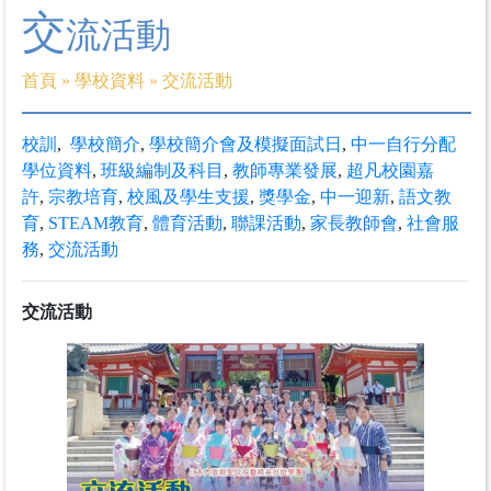
交
流活動
首頁
»
學校資料
»
交流活動
校訓
,
學校簡介
,
學校簡介會及模擬面試日
,
中一自行分配
學位資料
,
班級編制及科目
,
教師專業發展
,
超凡校園嘉
許
,
宗教培育
,
校風及學生支援
,
獎學金
,
中一迎新
,
語文教
育
,
STEAM教育
,
體育活動
,
聯課活動
,
家長教師會
,
社會服
務
,
交流活動
交流活動