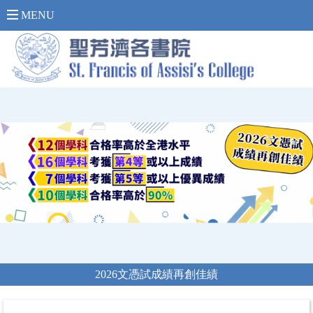
內 聯 網 登 入 >
MENU
2026文憑試成績再創佳績