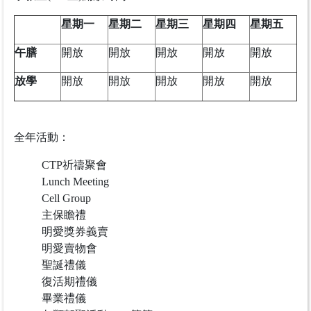
星期一
星期二
星期三
星期四
星期五
午膳
開放
開放
開放
開放
開放
放學
開放
開放
開放
開放
開放
全年活動：
CTP祈禱聚會
Lunch Meeting
Cell Group
主保瞻禮
明愛獎券義賣
明愛賣物會
聖誕禮儀
復活期禮儀
畢業禮儀