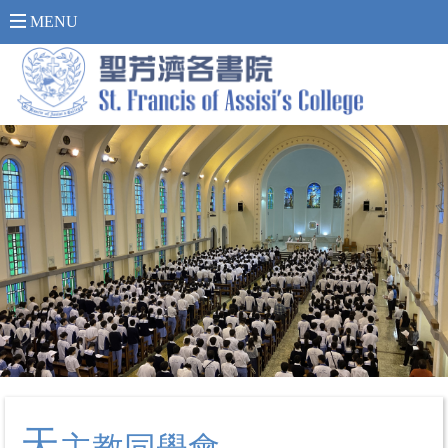
內 聯 網 登 入 >
MENU
天
主教同學會