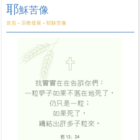
耶
穌苦像
首頁
»
宗教發展
»
耶穌苦像