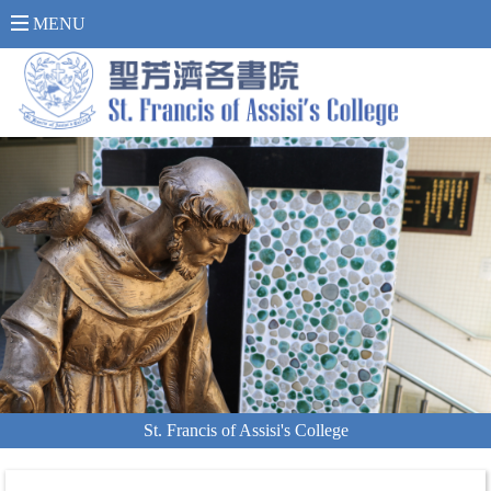
內 聯 網 登 入 >
MENU
St. Francis of Assisi's College