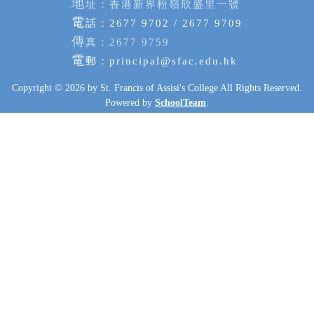
地
址：香港新界粉嶺欣盛里一號
電
話：2677 9702 / 2677 9709
傳
真：2677 9759
電
郵：
principal@sfac.edu.hk
Copyright © 2026 by St. Francis of Assisi's College All Rights Reserved.
Powered by
SchoolTeam
.