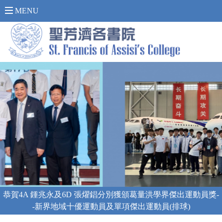
內 聯 網 登 入 >
MENU
上海「海陸空」科技體驗之旅