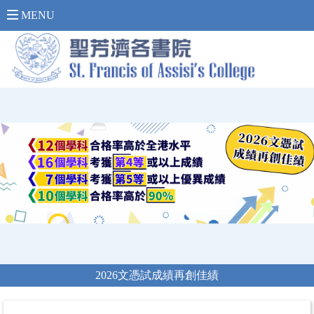
內 聯 網 登 入 >
MENU
2026文憑試成績再創佳績