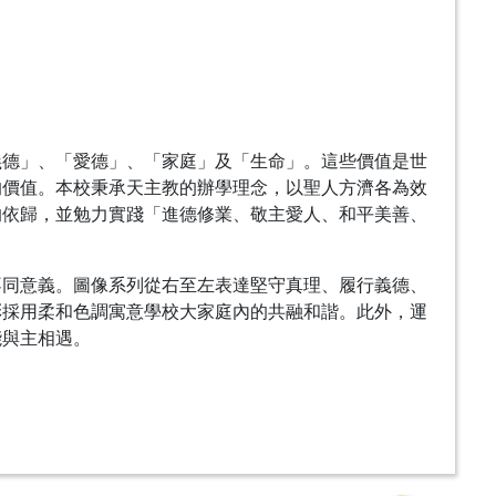
義德」、「愛德」、「家庭」及「生命」。這些價值是世
的價值。本校秉承天主教的辦學理念，以聖人方濟各為效
的依歸，並勉力實踐「進德修業、敬主愛人、和平美善、
不同意義。圖像系列從右至左表達堅守真理、履行義德、
彩採用柔和色調寓意學校大家庭內的共融和諧。此外，運
能與主相遇。