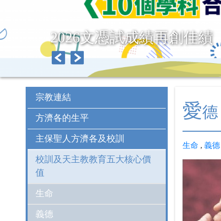
2026文憑試成績再創佳績
宗教連結
愛
德
方濟各的生平
主保聖人方濟各及校訓
生命
,
義德
校訓及天主教教育五大核心價
值
生命
義德