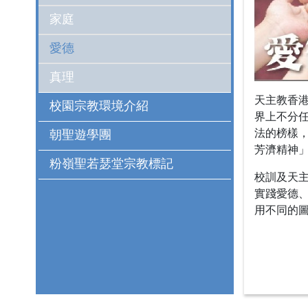
家庭
愛德
真理
天主教香
校園宗教環境介紹
界上不分
法的榜樣
朝聖遊學團
芳濟精神
粉嶺聖若瑟堂宗教標記
校訓及天
實踐愛德
用不同的