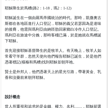
耶穌降生於馬槽(路2：1-18，瑪2：1-12)
耶穌誕生在一個由羅馬帝國統治的時代。那時，凱撒奧古
斯都在各地區進行人口登記，耶穌的義父若瑟因為是達味
的後裔，他需與瑪利亞由納匝肋回家鄉白冷作人口登記。
瑪利亞在旅途中分娩，那時客棧已滿，於是她就在馬槽誕
下耶穌。
首先迎接耶穌基督降生的是牧羊人。有天晚上，牧羊人如
常看守羊群，忽然天使向他們報告耶穌已誕生，於是他們
憑著標記(襁褓和馬槽)找到耶穌並朝拜祂。
賢士是外邦人，他們憑著天上的星光引路，帶著黃金、乳
香和沒藥前來朝拜耶穌。
設計概念
世人所重視和追求的是金錢、權力、名利……，耶穌卻選