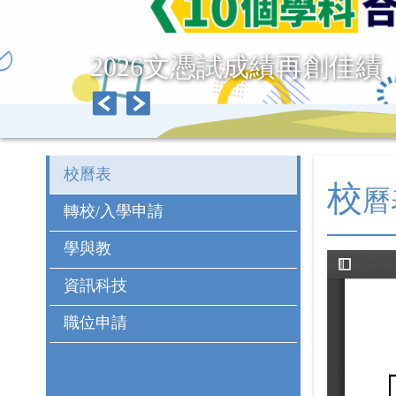
2026文憑試成績再創佳績
校曆表
校
曆
轉校/入學申請
學與教
資訊科技
職位申請