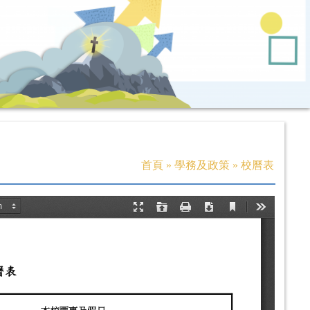
首頁
»
學務及政策
»
校曆表