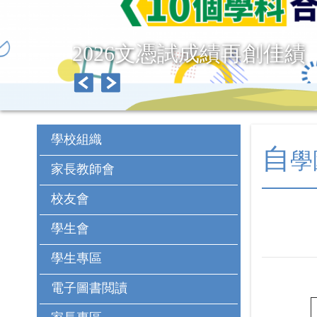
2026文憑試成績再創佳績
學校組織
自
學
家長教師會
校友會
學生會
學生專區
電子圖書閲讀