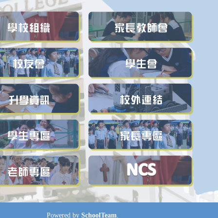
Powered by
SchoolTeam
.