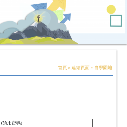
首頁
»
連結頁面
»
自學園地
(須用密碼)