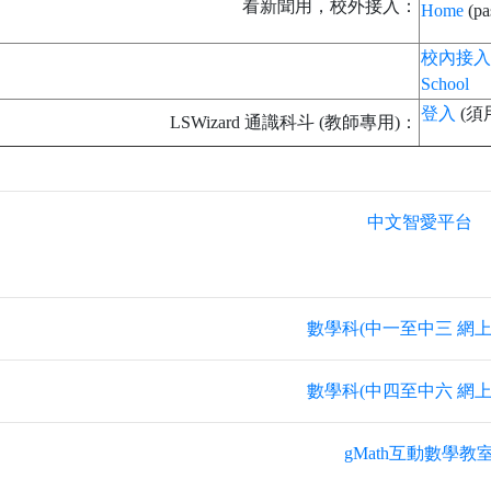
看新聞用，校外接入：
Home
(pa
校內接入
School
登入
(須
LSWizard 通識科斗 (教師專用)：
中文智愛平台
數學科(中一至中三 網上
數學科(中四至中六 網上
gMath互動數學教