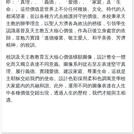
即：「真理」、「義德」、「愛德」、「家庭」及「生
命」。這些價值是世界上不分任何種族、文化、時代的人
都渴望著，並以各種方式去維護持守的價值。本校秉承天
主教的辦學理念，以聖人方濟各為效法的榜樣，引領學生
認識基督及天主教五大核心價值，作為日後立身處世的依
歸，並勉力實踐「進德修業、敬主愛人、和平美善、芳濟
精神」的校訓。
校訓及天主教教育五大核心價值橫額圖像，設計整全一體
化而又獨立表達不同意義。圖像系列從右至左表達堅守真
理、履行義德、實踐愛德、建設家庭、尊重生命，這就是
主耶穌交給我們的使命。設計色彩採用柔和色調寓意學校
大家庭內的共融和諧。此外，運用不同的圖像表達在人生
中各種價值交錯出現，透過人生的歷程，我們才能與主相
遇。