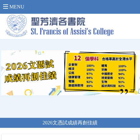
內 聯 網 登 入 >
MENU
2026文憑試成績再創佳績