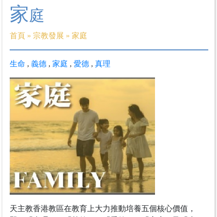
家
庭
首頁
»
宗教發展
»
家庭
生命
,
義德
,
家庭
,
愛德
,
真理
天主教香港教區在教育上大力推動培養五個核心價值，