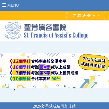
MENU
內 聯 網 登 入 >
2026文憑試成績再創佳績