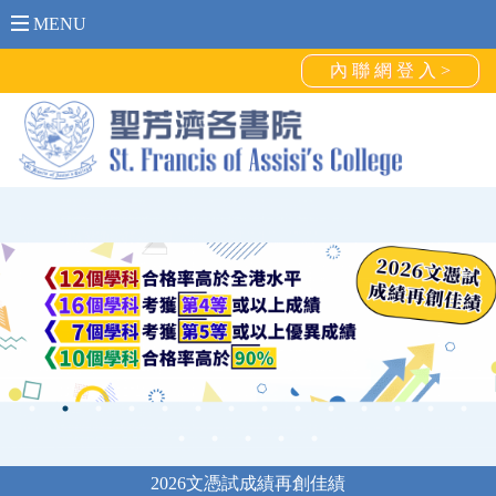
MENU
內 聯 網 登 入 >
2026文憑試成績再創佳績