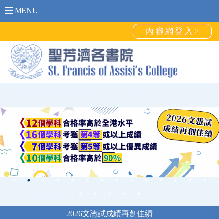
MENU
內 聯 網 登 入 >
2026文憑試成績再創佳績