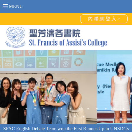
MENU
內 聯 網 登 入 >
SFAC English Debate Team won the First Runner-Up in UNSDGs