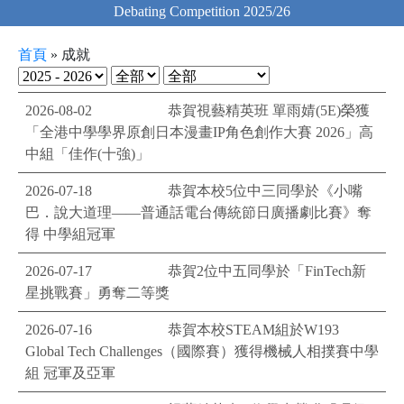
-新界地域十優運動員及單項傑出運動員(排球)
首頁
»
成就
2026-08-02
恭賀視藝精英班 單雨婧(5E)榮獲
「全港中學學界原創日本漫畫IP角色創作大賽 2026」高
中組「佳作(十強)」
2026-07-18
恭賀本校5位中三同學於《小嘴
巴．說大道理——普通話電台傳統節日廣播劇比賽》奪
得 中學組冠軍
2026-07-17
恭賀2位中五同學於「FinTech新
星挑戰賽」勇奪二等獎
2026-07-16
恭賀本校STEAM組於W193
Global Tech Challenges（國際賽）獲得機械人相撲賽中學
組 冠軍及亞軍