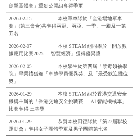
劍擊團體賽」重劍公開組奪得季軍
2026-02-15
本校單車隊於「全港場地單車
賽」(第三會合)共奪得兩冠、兩亞、一季、一殿及一第
五名
2026-02-07
本校 STEAM 組同學於「開放數
據應用比賽2025 — 智慧經濟」獲得優異獎
2026-02-05
本校學生於第四屆「禁毒領袖學
院」畢業禮獲頒「卓越學員優異奬」及「最受歡迎攤位
奬」
2026-01-29
本校 STEAM 組於香港交通安全
機構主辦的「香港交通安全挑戰賽 — AI 智能機械車」
比賽奪得 三等獎
2026-01-29
恭賀本校田徑隊於「第27屆聯校
運動會」奪得女子團體季軍及男子團體第七名