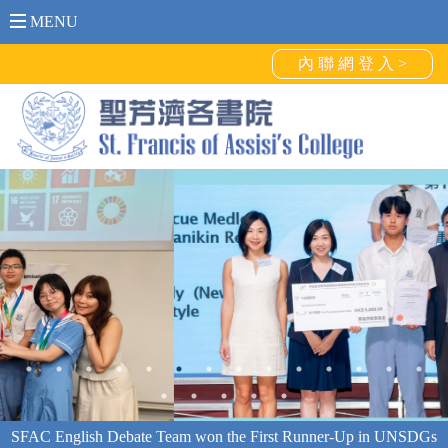
MENU
內 聯 網 登 入 >
恭賀4A 鍾兆永及6D 張燿錩分別獲頒葛量洪學界傑出運動員獎-