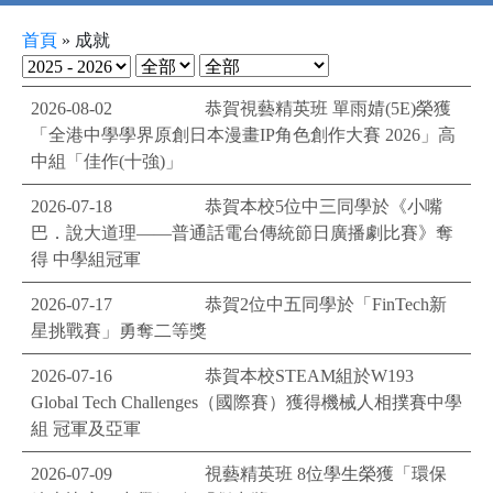
首頁
»
成就
2026-08-02
恭賀視藝精英班 單雨婧(5E)榮獲
「全港中學學界原創日本漫畫IP角色創作大賽 2026」高
中組「佳作(十強)」
2026-07-18
恭賀本校5位中三同學於《小嘴
巴．說大道理——普通話電台傳統節日廣播劇比賽》奪
得 中學組冠軍
2026-07-17
恭賀2位中五同學於「FinTech新
星挑戰賽」勇奪二等獎
2026-07-16
恭賀本校STEAM組於W193
Global Tech Challenges（國際賽）獲得機械人相撲賽中學
組 冠軍及亞軍
2026-07-09
視藝精英班 8位學生榮獲「環保