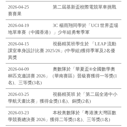
2026-04-25
第二屆基新盃校際電競單車挑戰
賽賽果
2026-04-19
3C 楊雨翔同學於「UCI 世界盃場
地單車賽（中國香港）」少年組勇奪季軍
2026-04-15
視藝精英班學生於 「LEAP 流動
課室車身設計比賽 2025/26」(中學組)獲得季軍及2名優
異獎
2026-04-09
奧數隊於「華夏盃®️全國數學奧
林匹克邀請賽 2026」（華南賽區）晉級賽獲得一等獎(1
名)、三等獎(3名)
2026-03-25
視藝精英班 於「第二屆全港中小
學航天畫比賽」獲得金獎(1名)、銅獎(2名)
2026-03-23
本校奥數隊於「粵港澳大灣區數
學競賽總決賽 2026」獲得二等獎(1名)、三等獎(1名)