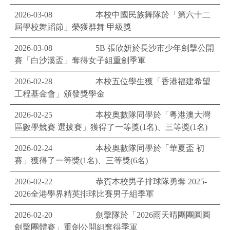
2026-03-08
本校中國民族舞隊於「第六十二
屆學校舞蹈節」榮獲群舞 甲級獎
2026-03-08
5B 張欣妍於長沙市少年劍擊公開
賽「白沙溪盃」奪得女子組重劍季軍
2026-02-28
本校五位學生獲「香港福建希望
工程基金會」頒發獎學金
2026-02-25
本校奥數隊同學於「粵港澳大灣
區數學競賽 選拔賽」獲得了一等獎(1名)、三等獎(1名)
2026-02-24
本校奥數隊同學於「華夏盃 初
賽」獲得了一等獎(1名)、三等獎(6名)
2026-02-22
恭賀本校男子排球隊勇奪 2025-
2026全港學界精英排球比賽男子組季軍
2026-02-20
劍擊隊於「2026雨天晴團團圓圓
劍擊團體賽」重劍公開組奪得季軍