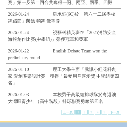
賽」第一及第二回合共奪得一冠、兩亞、兩季、四殿
2026-01-24
羅承鈺(6C)於「第六十二屆學校
舞蹈節」榮獲 獨舞 優等獎
2026-01-24
視藝科精英班在「2025消防安全
海報創作比賽(中學组)」榮獲冠軍和亞軍
2026-01-22
English Debate Team won the
preliminary round
2026-01-10
理工大學主辦「騰訊小紅花科創
家 愛創耆樂設計賽」獲得「最受用戶喜愛獎 中學組第四
名」
2026-01-03
本校男子高級組排球隊於粵港澳
大灣區青少年（高中階段）排球聯賽勇奪第四名
上一頁
1
2
3
4
5
下一頁