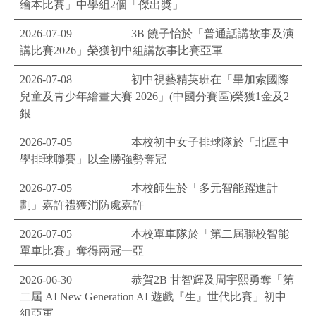
繪本比賽」中學組2個「傑出獎」
2026-07-09
3B 饒子怡於「普通話講故事及演
講比賽2026」榮獲初中組講故事比賽亞軍
2026-07-08
初中視藝精英班在「畢加索國際
兒童及青少年繪畫大賽 2026」(中國分賽區)榮獲1金及2
銀
2026-07-05
本校初中女子排球隊於「北區中
學排球聯賽」以全勝強勢奪冠
2026-07-05
本校師生於「多元智能躍進計
劃」嘉許禮獲消防處嘉許
2026-07-05
本校單車隊於「第二屆聯校智能
單車比賽」奪得兩冠一亞
2026-06-30
恭賀2B 甘智輝及周宇熙勇奪「第
二屆 AI New Generation AI 遊戲『生』世代比賽」初中
組亞軍