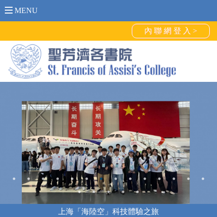
MENU
內 聯 網 登 入 >
上海「海陸空」科技體驗之旅