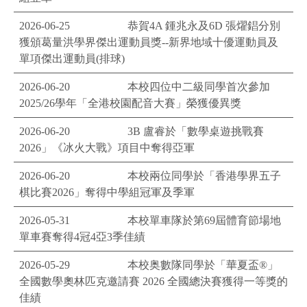
2026-06-25
恭賀4A 鍾兆永及6D 張燿錩分別
獲頒葛量洪學界傑出運動員獎--新界地域十優運動員及
單項傑出運動員(排球)
2026-06-20
本校四位中二級同學首次參加
2025/26學年「全港校園配音大賽」榮獲優異獎
2026-06-20
3B 盧睿於「數學桌遊挑戰賽
2026」《冰火大戰》項目中奪得亞軍
2026-06-20
本校兩位同學於「香港學界五子
棋比賽2026」奪得中學組冠軍及季軍
2026-05-31
本校單車隊於第69屆體育節場地
單車賽奪得4冠4亞3季佳績
2026-05-29
本校奥數隊同學於「華夏盃®」
全國數學奧林匹克邀請賽 2026 全國總決賽獲得一等獎的
佳績