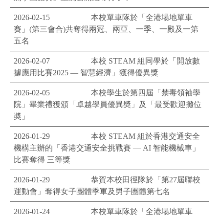
2026-02-15
本校單車隊於「全港場地單車
賽」(第三會合)共奪得兩冠、兩亞、一季、一殿及一第
五名
2026-02-07
本校 STEAM 組同學於「開放數
據應用比賽2025 — 智慧經濟」獲得優異獎
2026-02-05
本校學生於第四屆「禁毒領袖學
院」畢業禮獲頒「卓越學員優異奬」及「最受歡迎攤位
奬」
2026-01-29
本校 STEAM 組於香港交通安全
機構主辦的「香港交通安全挑戰賽 — AI 智能機械車」
比賽奪得 三等獎
2026-01-29
恭賀本校田徑隊於「第27屆聯校
運動會」奪得女子團體季軍及男子團體第七名
2026-01-24
本校單車隊於「全港場地單車