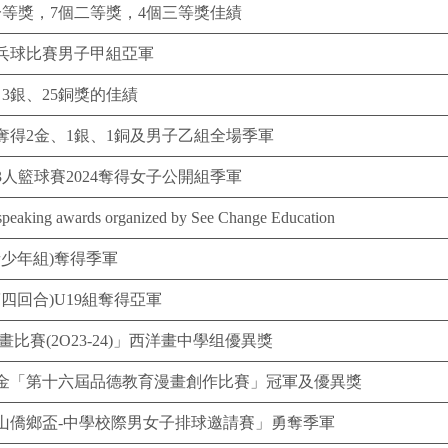
等獎，7個二等獎，4個三等獎佳績
乓球比賽男子甲組亞軍
3銀、25銅獎的佳績
得2金、1銀、1銅及男子乙組全場季軍
人籃球賽2024奪得女子公開組季軍
 speaking awards organized by See Change Education
青少年組)奪得季軍
四回合)U19組奪得亞軍
比賽(2O23-24)」西洋畫中學组優異獎
金「第十六屆品德教育漫畫創作比賽」冠軍及優異獎
山僑鄉盃-中學校際男女子排球邀請賽」勇奪季軍