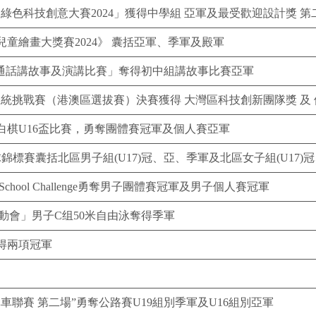
綠色科技創意大賽2024」獲得中學組 亞軍及最受歡迎設計獎 第
童繪畫大獎賽2024》 囊括亞軍、季軍及殿軍
普通話講故事及演講比賽」奪得初中組講故事比賽亞軍
系統挑戰賽（港澳區選拔賽）決賽獲得 大灣區科技創新團隊獎 及
黑白棋U16盃比賽，勇奪團體賽冠軍及個人賽亞軍
球錦標賽囊括北區男子組(U17)冠、亞、季軍及北區女子組(U17)
ing School Challenge勇奪男子團體賽冠軍及男子個人賽冠軍
動會」男子C组50米自由泳奪得季軍
得兩項冠軍
單車聯賽 第二場”勇奪公路賽U19組別季軍及U16組別亞軍