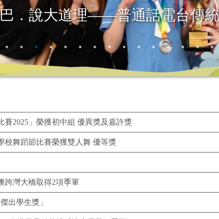
won the First Runner-Up in UNSDGs
賽2025」榮獲初中組 優異獎及嘉許獎
學校舞蹈節比賽榮獲雙人舞 優等獎
軍澳跨灣大橋取得2項季軍
育傑出學生獎」