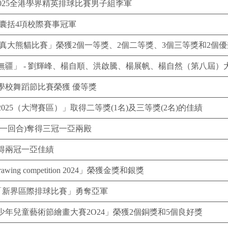
-2025全港學界精英排球比賽男子組季軍
囊括4項校際賽事冠軍
真大熊貓比賽」榮獲2個一等獎、2個二等獎、3個三等獎和2個優
無疆」 - 劉輝峰、楊自順、洪啟騰、楊展帆、楊自然（第八屆）
學校舞蹈節比賽榮獲 優等獎
25（大灣賽區）」取得二等獎(1名)及三等獎(2名)的佳績
一回合)奪得三冠一亞兩殿
邀請賽取得兩冠一亞佳績
wing competition 2024」榮獲金獎和銀獎
「新界區際排球比賽」勇奪亞軍
年兒童藝術節繪畫大賽2O24」榮獲2個銅獎和5個良好獎