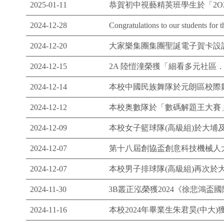
2025-01-11
恭賀初中視藝精英班學生於「2O
2024-12-28
Congratulations to our students for
2024-12-20
大家樂集團集團聖誕電子賀卡設計
2024-12-15
2A 陸愷潼榮獲「細看多元社區．
2024-12-14
本校中國民族舞隊於元朗區校際舞
2024-12-12
本校奥數隊於「數碼解題王大賽」
2024-12-09
本校女子籃球隊(高級組)於大埔及
2024-12-07
第十八屆創協盃創意科技機械人大
2024-12-07
本校男子排球隊(高級組)再次於
2024-11-30
3B叢正泓榮獲2024《徐悲鴻
2024-11-16
本校2024年畢業生朱君昊(中大)獲頒P