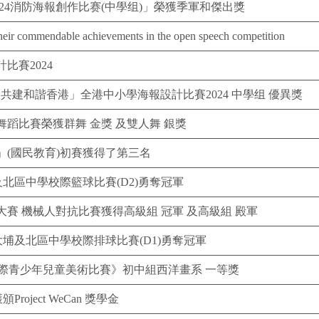
24消防海報創作比赛(中學组)」榮獲季軍和傑出獎
 their commendable achievements in the open speech competition
比賽2024
共建和諧香港」全港中小學海報設計比賽2024 中學组 優異獎
蹈比賽榮獲群舞 金獎 及雙人舞 銀獎
(國民教育)初賽獲得了第三名
北區中學校際籃球比賽(D2)勇奪冠軍
賽 機械人對抗比賽獲得高級組 冠軍 及高級組 殿軍
大埔及北區中學校際排球比賽(D1)勇奪冠軍
盃國際青少年兒童美術比賽》初中組西洋畫系 一等獎
roject WeCan 獎學金