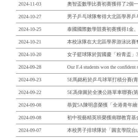
2024-11-03
奧智盃數學比賽初賽獲得了2個一
2024-10-27
男子乒乓球隊奪得大北區學界乒
2024-10-25
泰國國際數學競賽初賽獲得1金、
2024-10-21
本校泳隊在大北區學界游泳比賽奪
2024-10-20
女子籃球隊於賀國慶「粉青盃」3
2024-09-28
Our F.4 students won the confident
2024-09-23
5E馬銘桁於乒乓球單打積分賽(
2024-09-22
5E馮偉圖於全澳公路單車聯賽(第
2024-09-08
恭賀5A陳明彦榮獲「全港青年繪畫
2024-09-08
初中視藝精英班榮獲南聯教育基
2024-09-07
本校男子排球隊於「圓玄學院台