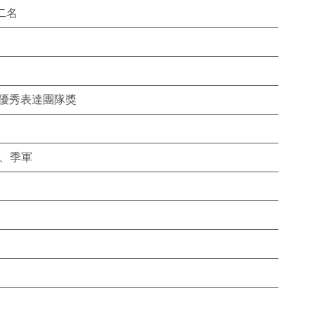
二名
 優秀表達團隊獎
冠、季軍