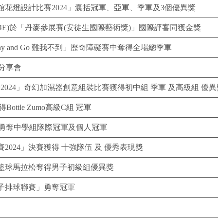
花燈設計比賽2024」囊括冠軍、亞軍、季軍及3個優異獎
(4E)於「丹麥參展賽(安徒生國際藝術獎)」國際評審同獲金獎
ay and Go 難我不到」歷奇障礙賽中奪得全場總季軍
果分享會
日營2024」奇幻加濕器創意組裝比賽獲得初中組 季軍 及高級組 優異
Bottle Zumo高級C組 冠軍
單車賽勇奪中學組隊際冠軍及個人冠軍
024」決賽獲得 十強隊伍 及 優秀表現獎
籃球馬拉松奪得男子初級組優異獎
子排球聯賽」勇奪冠軍