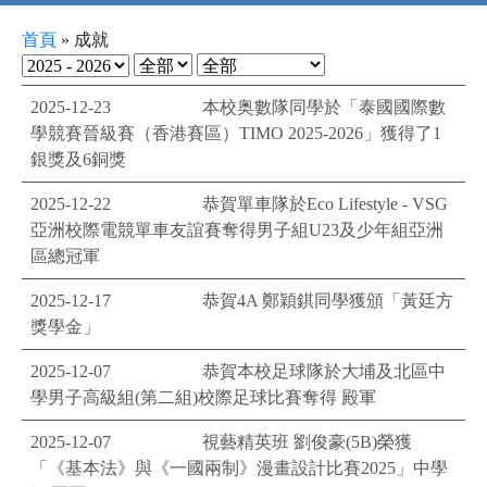
首頁
»
成就
2025-12-23
本校奥數隊同學於「泰國國際數
學競賽晉級賽（香港賽區）TIMO 2025-2026」獲得了1
銀獎及6銅獎
2025-12-22
恭賀單車隊於Eco Lifestyle - VSG
亞洲校際電競單車友誼賽奪得男子組U23及少年組亞洲
區總冠軍
2025-12-17
恭賀4A 鄭穎錤同學獲頒「黃廷方
獎學金」
2025-12-07
恭賀本校足球隊於大埔及北區中
學男子高級組(第二組)校際足球比賽奪得 殿軍
2025-12-07
視藝精英班 劉俊豪(5B)榮獲
「《基本法》與《一國兩制》漫畫設計比賽2025」中學