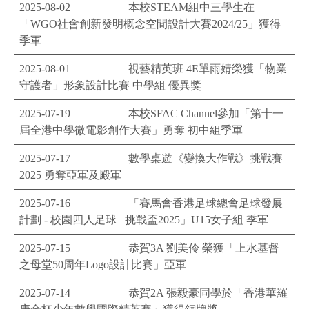
2025-08-02
本校STEAM組中三學生在
「WGO社會創新發明概念空間設計大賽2024/25」獲得
季軍
2025-08-01
視藝精英班 4E單雨婧榮獲「物業
守護者」形象設計比賽 中學組 優異獎
2025-07-19
本校SFAC Channel參加「第十一
屆全港中學微電影創作大賽」勇奪 初中組季軍
2025-07-17
數學桌遊《變換大作戰》挑戰賽
2025 勇奪亞軍及殿軍
2025-07-16
「賽馬會香港足球總會足球發展
計劃 - 校園四人足球– 挑戰盃2025」U15女子組 季軍
2025-07-15
恭賀3A 劉美伶 榮獲「上水基督
之母堂50周年Logo設計比賽」亞軍
2025-07-14
恭賀2A 張毅豪同學於「香港華羅