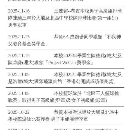
2025-11-16
三連霸--恭賀本校男子高級組排球
隊連續三年於大埔及北區中學校際排球比賽(第一組別)
勇奪冠軍
2025-11-15
恭賀6A 成婉珊同學獲頒「祁良神
父教育基金獎學金」
2025-11-15
本校2025年畢業生陳德銘(城大)及
陳焯謙(理大)獲頒「Project WeCan 獎學金」
2025-11-09
本校2025年畢業生陳德銘(城大)及
趙浩智(城大)獲頒蓬瀛仙館「香港公開試成績優良獎」
2025-11-08
本校籃球隊於「北區三人籃球挑
戰賽」取得男子高級組(亞軍)及女子初級組(殿軍)
2025-10-22
恭賀本校游泳隊於大埔及北區中
學校際游泳比賽獲得 男子甲組團體季軍