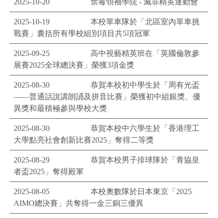
2025-10-20
禁毒領袖學院 - 滅罪精英運動會
2025-10-19
本校單車隊於「北區室內單車挑
戰賽」囊括所有學校組別項目共5項冠軍
2025-09-25
高中視藝精英班在「英國倫敦參
展賽2025全球總決賽」榮獲3項金獎
2025-08-30
恭賀本校初中學生於「周有光盃
——普通話說講朗誦及拼音比賽」榮獲初中組銀獎、優
異獎和最積極參與學校大獎
2025-08-30
恭賀本校中六學生於「香港理工
大學點亮社會創新比賽2025」奪得二等獎
2025-08-29
恭賀本校男子排球隊於「青協皇
者盃2025」奪得殿軍
2025-08-05
本校奧數隊於日本東京「2025
AIMO總決賽」共奪得一金三銅三優異