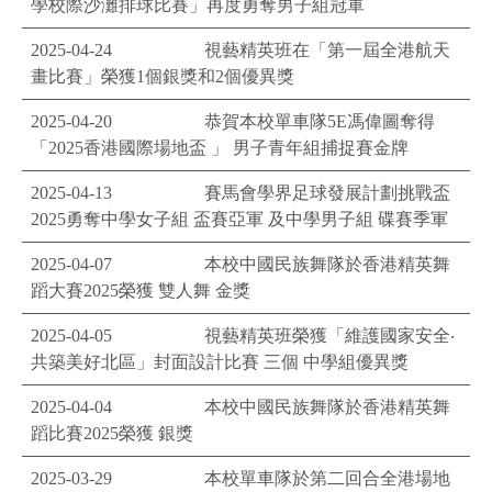
學校際沙灘排球比賽」再度勇奪男子組冠軍
2025-04-24
視藝精英班在「第一屆全港航天
畫比賽」榮獲1個銀獎和2個優異獎
2025-04-20
恭賀本校單車隊5E馮偉圖奪得
「2025香港國際場地盃 」 男子青年組捕捉賽金牌
2025-04-13
賽馬會學界足球發展計劃挑戰盃
2025勇奪中學女子組 盃賽亞軍 及中學男子組 碟賽季軍
2025-04-07
本校中國民族舞隊於香港精英舞
蹈大賽2025榮獲 雙人舞 金獎
2025-04-05
視藝精英班榮獲「維護國家安全‧
共築美好北區」封面設計比賽 三個 中學組優異獎
2025-04-04
本校中國民族舞隊於香港精英舞
蹈比賽2025榮獲 銀獎
2025-03-29
本校單車隊於第二回合全港場地