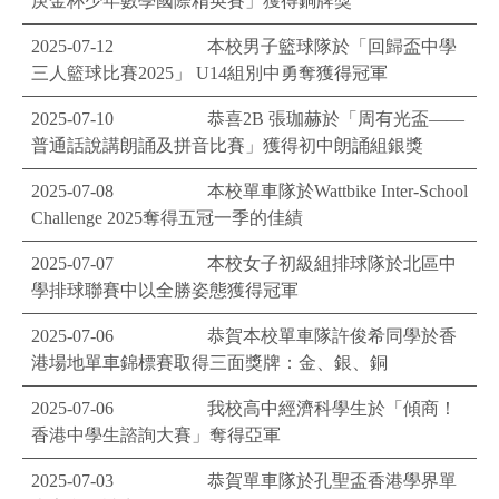
庚金杯少年數學國際精英賽」獲得銅牌獎
2025-07-12
本校男子籃球隊於「回歸盃中學
三人籃球比賽2025」 U14組別中勇奪獲得冠軍
2025-07-10
恭喜2B 張珈赫於「周有光盃——
普通話說講朗誦及拼音比賽」獲得初中朗誦組銀獎
2025-07-08
本校單車隊於Wattbike Inter-School
Challenge 2025奪得五冠一季的佳績
2025-07-07
本校女子初級組排球隊於北區中
學排球聯賽中以全勝姿態獲得冠軍
2025-07-06
恭賀本校單車隊許俊希同學於香
港場地單車錦標賽取得三面獎牌：金、銀、銅
2025-07-06
我校高中經濟科學生於「傾商！
香港中學生諮詢大賽」奪得亞軍
2025-07-03
恭賀單車隊於孔聖盃香港學界單