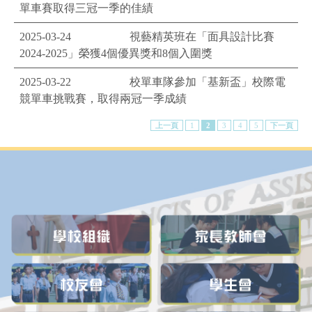
單車賽取得三冠一季的佳績
2025-03-24
視藝精英班在「面具設計比賽
2024-2025」榮獲4個優異獎和8個入圍獎
2025-03-22
校單車隊參加「基新盃」校際電
競單車挑戰賽，取得兩冠一季成績
上一頁
1
2
3
4
5
下一頁