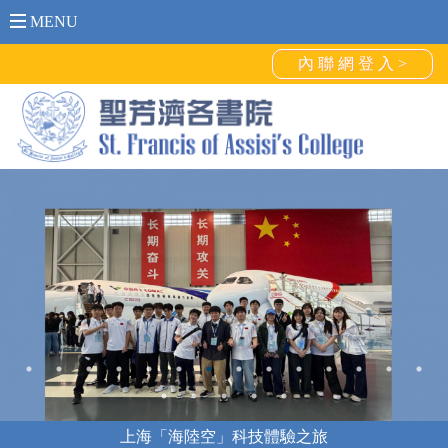
MENU
內 聯 網 登 入 >
上海「海陸空」科技體驗之旅