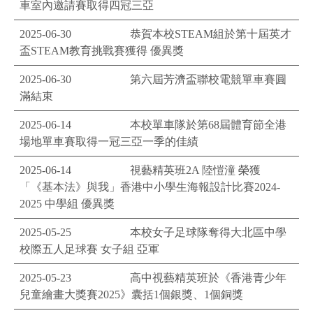
車室內邀請賽取得四冠三亞
2025-06-30
恭賀本校STEAM組於第十屆英才
盃STEAM教育挑戰賽獲得 優異獎
2025-06-30
第六屆芳濟盃聯校電競單車賽圓
滿結束
2025-06-14
本校單車隊於第68屆體育節全港
場地單車賽取得一冠三亞一季的佳績
2025-06-14
視藝精英班2A 陸愷潼 榮獲
「《基本法》與我」香港中小學生海報設計比賽2024-
2025 中學組 優異獎
2025-05-25
本校女子足球隊奪得大北區中學
校際五人足球賽 女子組 亞軍
2025-05-23
高中視藝精英班於《香港青少年
兒童繪畫大獎賽2025》囊括1個銀獎、1個銅獎