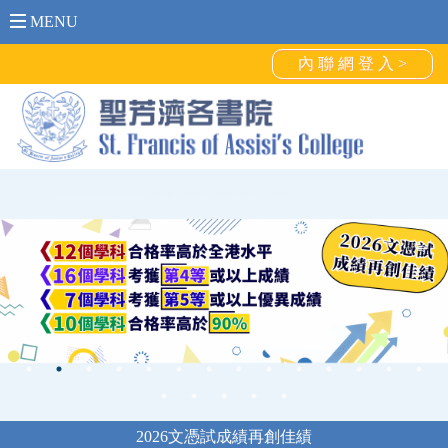
MENU
內 聯 網 登 入 >
2026文憑試成績再創佳績