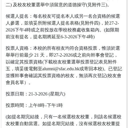
二) 及校友校董選舉中須留意的道德操守(見附件三)。
候選人提名：每名校友可提名本人或另一名合資格的候選
人參選，並填妥所附候選人提名表格(見附件四)，於27-2-
2026下午4時或之前投放在學校校務處收集箱內。(如限期
前沒有提名，提名期將延至6-3-2026下午4時)
投票人資格：本校的所有校友均符合資格投票，惟須於選
舉舉行前最少 21 天，即27-2-2026或之前向幹事會登記，
以確定其投票資格(下載校友校董選舉投票登記表見附件
五，填妥後電郵至
alumni@sfac.edu.hk
或寄回本校)。已登記
並獲幹事會確認其投票資格的校友，無須再次登記(校友會
會員名單）。
投票日期：21-3-2026 (星期六)
投票時間：上午8時–下午1時
(如提名期完結後，只有一名候選校友校董，則該名候選校
友校董自動當選。如提名期完結後，沒有候選校友校董提