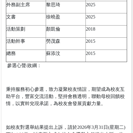
外務副主席
黎思琦
2025
文書
徐曉盈
2025
活動策劃
顏凱倫
2018
活動幹事
勞茂森
2015
總務
蘇添汶
2015
參選心聲/政綱：
秉持服務初心參選，致力凝聚校友情誼，期望成為校友互
助平台，豐富交流活動，堅持會務透明，聯動母校回饋校
情，以實幹兌現承諾，為校友會發展貢獻力量。
如校友對選舉結果提出上訴，請於2026年3月31日(星期二)