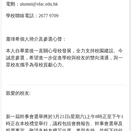
電郵：
alumni@sfac.edu.hk
學校聯絡電話：2677 9709
蕭瑋希個人簡介及參選心聲：
本人自畢業後一直關心母校發展，全力支持校園建設。今
誠意參選，希望進一步促進學校與校友的雙向溝通，與一
眾校友攜手為母校貢獻心力。
親愛的校友:
新一屆幹事會選舉將於3月21日(星期六)上午8時正至下午1
時正在本校禮堂舉行，議程包括會務報告、幹事會選舉及
投票事宜。敬請各校友撥冗出席，參與支持，並投下信任