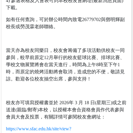
4) 參選表格及入會表可到本校校友會網址(最新消息頁面)
下載。
如有任何查詢，可於辦公時間內致電26779702與鄧明輝副
校長或勞茂霖老師聯絡。
當天亦為校友同樂日，校友會籌備了多項活動供校友一同
參與，較早前原定12月舉行的校友籃球比賽、排球比賽、
學校文物展覽將會在當天進行，時間為上午8時至下午1
時，而原定的燒烤活動將會取消，造成您的不便，敬請見
諒。歡迎各位校友抽空出席，參與支持！
校友亦可填寫授權書並於 2026年 3 月 18 日(星期三)或之前
送達(親臨/郵寄)本校，以授權本會合資格會員作代表參與
會員大會及投票，有關詳情可參閱校友會網址：
https://www.sfac.edu.hk/site/view?