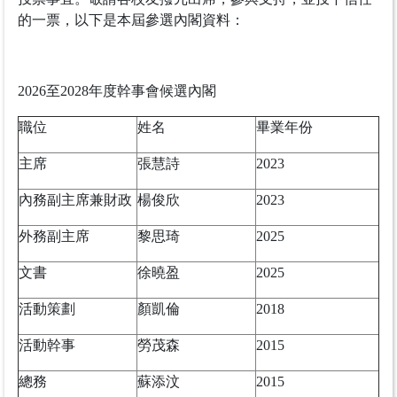
的一票，以下是本屆參選內閣資料：
2026至2028年度幹事會候選內閣
職位
姓名
畢業年份
主席
張慧詩
2023
內務副主席兼財政
楊俊欣
2023
外務副主席
黎思琦
2025
文書
徐曉盈
2025
活動策劃
顏凱倫
2018
活動幹事
勞茂森
2015
總務
蘇添汶
2015