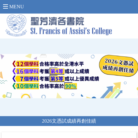
內 聯 網 登 入 >
MENU
2026文憑試成績再創佳績