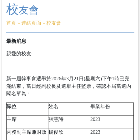
校
友會
首頁
»
連結頁面
»
校友會
最新消息
親愛的校友:
新一屆幹事會選舉於2026年3月21日(星期六)下午1時已完
滿結束，當日經副校長及選舉主任監票，確認本屆當選內
閣名單為：
職位
姓名
畢業年份
主席
張慧詩
2023
內務副主席兼財政
楊俊欣
2023